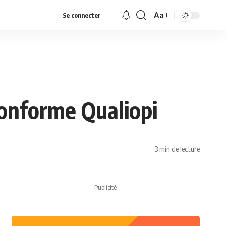
Aa
Se connecter
Font
Resizer
conforme Qualiopi
3 min de lecture
- Publicité -