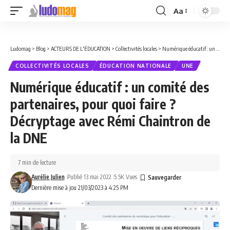
Aa
Font
Resizer
Ludomag
>
Blog
>
ACTEURS DE L'ÉDUCATION
>
Collectivités locales
>
Numérique éducatif : un comité des partenaires, pour quoi faire ? Décryptage avec Rémi Chaintron de la DNE
COLLECTIVITÉS LOCALES
ÉDUCATION NATIONALE
UNE
Numérique éducatif : un comité des
partenaires, pour quoi faire ?
Décryptage avec Rémi Chaintron de
la DNE
7 min de lecture
Aurélie Julien
Publié 13 mai 2022
5.5K Vues
Dernière mise à jou 21/03/2023 à 4:25 PM