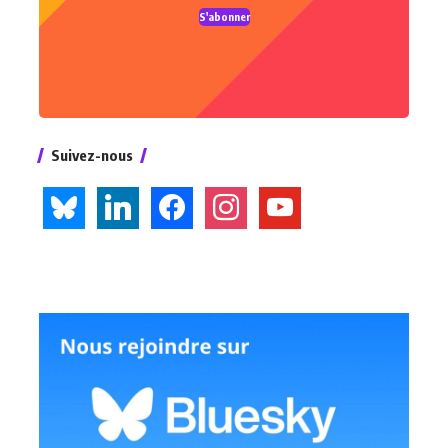
S'abonner
Suivez-nous
bluesky
linkedin
facebook
instagram
youtube