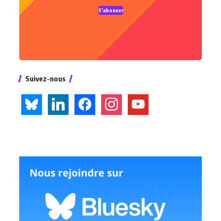
S'abonner
Suivez-nous
bluesky
linkedin
facebook
instagram
youtube