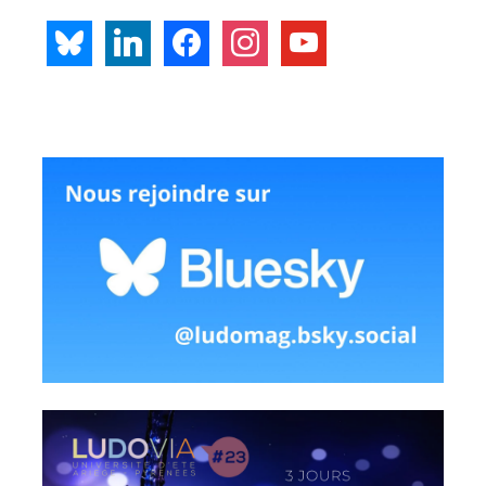
bluesky
linkedin
facebook
instagram
youtube