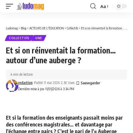
Aa
Font
Resizer
Ludomag
>
Blog
>
ACTEURS DE L'ÉDUCATION
>
Collectifs
>
Et si on réinventait la formation… autour d’une auberge ?
COLLECTIFS
UNE
Et si on réinventait la formation…
autour d’une auberge ?
4 min de lecture
redaction
Publié 11 mai 2026
2.3K Vues
Dernière mise à jou 11/05/2026 à 3:34 PM
Et si la formation des enseignants passait moins par
des conférences magistrales… et davantage par
l’échange entre pairs ? C’est le pari de l’« Auberge