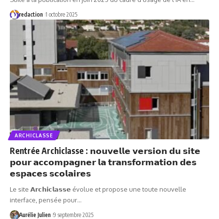
redaction
1 octobre 2025
ARCHICLASSE
Rentrée Archiclasse : 𝗻𝗼𝘂𝘃𝗲𝗹𝗹𝗲 𝘃𝗲𝗿𝘀𝗶𝗼𝗻 𝗱𝘂 𝘀𝗶𝘁𝗲
𝗽𝗼𝘂𝗿 𝗮𝗰𝗰𝗼𝗺𝗽𝗮𝗴𝗻𝗲𝗿 𝗹𝗮 𝘁𝗿𝗮𝗻𝘀𝗳𝗼𝗿𝗺𝗮𝘁𝗶𝗼𝗻 𝗱𝗲𝘀
𝗲𝘀𝗽𝗮𝗰𝗲𝘀 𝘀𝗰𝗼𝗹𝗮𝗶𝗿𝗲𝘀
Le site 𝗔𝗿𝗰𝗵𝗶𝗰𝗹𝗮𝘀𝘀𝗲 évolue et propose une toute nouvelle
interface, pensée pour…
Aurélie Julien
9 septembre 2025