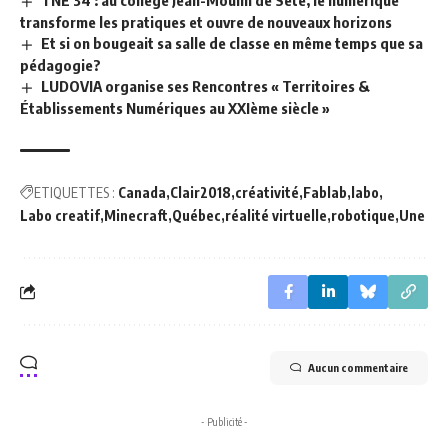
TNE 34 : au collège Jean-Moulin de Sète, le numérique
transforme les pratiques et ouvre de nouveaux horizons
Et si on bougeait sa salle de classe en même temps que sa
pédagogie?
LUDOVIA organise ses Rencontres « Territoires &
Établissements Numériques au XXIème siècle »
ETIQUETTES :
Canada
Clair2018
créativité
Fablab
labo
Labo creatif
Minecraft
Québec
réalité virtuelle
robotique
Une
Aucun commentaire
- Publicité -