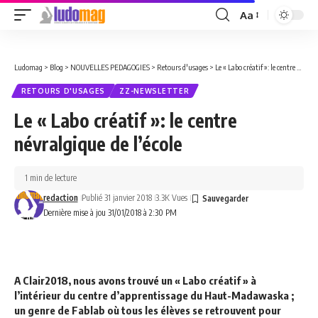
Aa
Font
Resizer
Ludomag
>
Blog
>
NOUVELLES PEDAGOGIES
>
Retours d'usages
>
Le « Labo créatif »: le centre névralgique de l’école
RETOURS D'USAGES
ZZ-NEWSLETTER
Le « Labo créatif »: le centre
névralgique de l’école
1 min de lecture
redaction
Publié 31 janvier 2018
3.3K Vues
Dernière mise à jou 31/01/2018 à 2:30 PM
A Clair2018, nous avons trouvé un « Labo créatif » à
l’intérieur du centre d’apprentissage du Haut-Madawaska ;
un genre de Fablab où tous les élèves se retrouvent pour