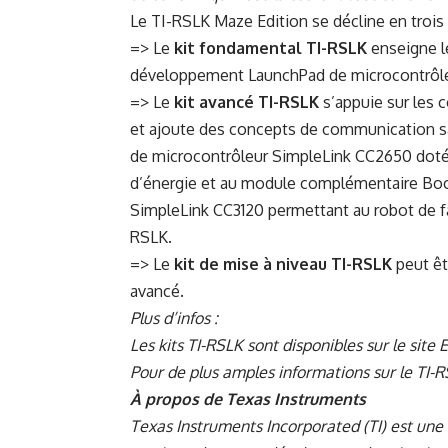
Le TI-RSLK Maze Edition se décline en trois o
=> Le
kit fondamental TI-RSLK
enseigne le
développement LaunchPad de microcontrôle
=> Le
kit avancé TI-RSLK
s’appuie sur les 
et ajoute des concepts de communication sa
de microcontrôleur SimpleLink CC2650 doté 
d’énergie
et au
module complémentaire Boos
SimpleLink CC3120
permettant au robot de fa
RSLK.
=> Le
kit de mise à niveau TI-RSLK
peut êt
avancé.
Plus d’infos :
Les kits TI-RSLK sont disponibles
sur le site 
Pour de plus amples informations sur le TI-
À propos de Texas Instruments
Texas Instruments Incorporated (TI) est une