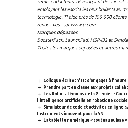
semi-conducteurs, développant des circuits 
employant les esprits les plus brillants au m
technologie. TI aide près de 100 000 clients 
rendez-vous sur
www.ti.com
.
Marques déposées
BoosterPack, LaunchPad, MSP432 et SimpleL
Toutes les marques déposées et autres marqu
Colloque écritech’11 : s’engager à l’heur
Prendre part en classe aux projets colla
Les Robots témoins de la Première Guerre
l’intelligence artificielle en robotique sociale
Simulateur de code et activités en ligne a
Instruments innovent pour la SNT
La tablette numérique « couteau suisse 