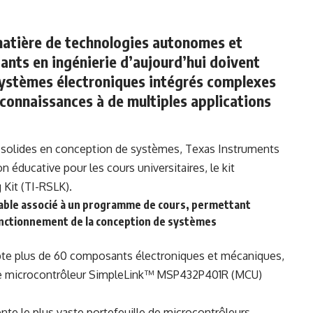
 matière de technologies autonomes et
iants en ingénierie d’aujourd’hui doivent
ystèmes électroniques intégrés complexes
 connaissances à de multiples applications
es solides en conception de systèmes, Texas Instruments
 éducative pour les cours universitaires, le kit
Kit (TI-RSLK).
dable associé à un programme de cours, permettant
onctionnement de la conception de systèmes
ompte plus de 60 composants électroniques et mécaniques,
e microcontrôleur SimpleLink™ MSP432P401R (MCU)
te le plus vaste portefeuille de microcontrôleurs