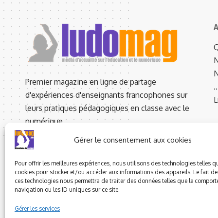
A
Q
N
N
Premier magazine en ligne de partage
d'expériences d'enseignants francophones sur
L
leurs pratiques pédagogiques en classe avec le
numérique.
SPL - N° CPPAP : 0523 W 93101
Gérer le consentement aux cookies
2 Bis A Rue de la Coume d’Or,
66760 LATOUR DE CAROL - FRANCE
Pour offrir les meilleures expériences, nous utilisons des technologies telles q
cookies pour stocker et/ou accéder aux informations des appareils. Le fait de
Rédaction : +33 01.83.62.94.53
ces technologies nous permettra de traiter des données telles que le compor
navigation ou les ID uniques sur ce site.
Gérer les services