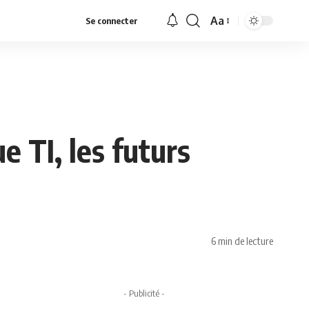
Aa
Se connecter
Font
Resizer
e TI, les futurs
6 min de lecture
- Publicité -