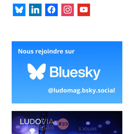
bluesky
linkedin
facebook
instagram
youtube