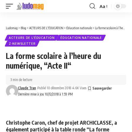
Aa
Font
Resizer
Ludomag
>
Blog
>
ACTEURS DE L'ÉDUCATION
>
Éducation nationale
>
La forme scolaire à l’heure du numérique, “Acte II“
ACTEURS DE L'ÉDUCATION
ÉDUCATION NATIONALE
Z-NEWSLETTER
La forme scolaire à l’heure du
numérique, “Acte II“
3 min de lecture
Claude Tran
Publié 10 décembre 2018
4.6K Vues
Dernière mise à jou 10/12/2018 à 1:59 PM
Christophe Caron, chef de projet ARCHICLASSE, a
également participé à la table ronde “La forme