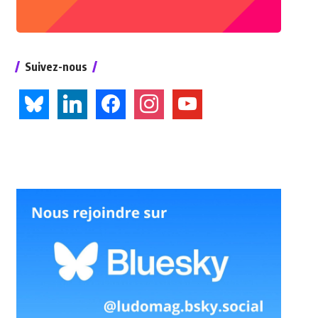
Suivez-nous
bluesky
linkedin
facebook
instagram
youtube