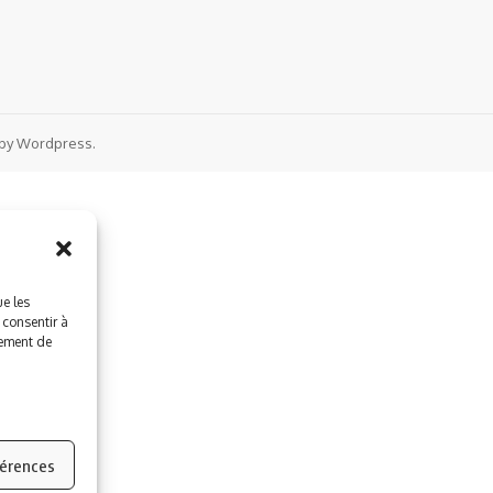
by Wordpress.
ue les
 consentir à
tement de
férences