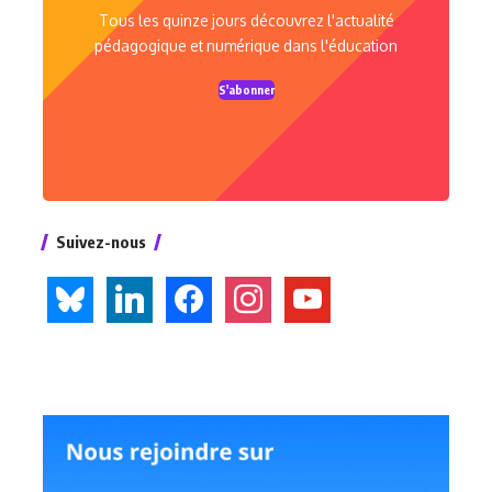
Tous les quinze jours découvrez l'actualité
pédagogique et numérique dans l'éducation
S'abonner
Suivez-nous
bluesky
linkedin
facebook
instagram
youtube