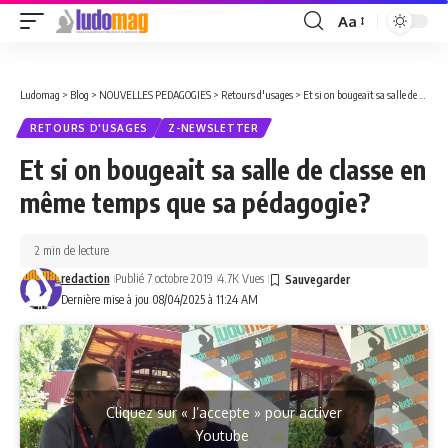
Aa
Font
Resizer
Ludomag
>
Blog
>
NOUVELLES PEDAGOGIES
>
Retours d'usages
>
Et si on bougeait sa salle de classe en même temps que sa pédagogie?
RETOURS D'USAGES
Z-NEWSLETTER
Et si on bougeait sa salle de classe en
même temps que sa pédagogie?
2 min de lecture
redaction
Publié 7 octobre 2019
4.7K Vues
Dernière mise à jou 08/04/2025 à 11:24 AM
Cliquez sur « J’accepte » pour activer
Youtube