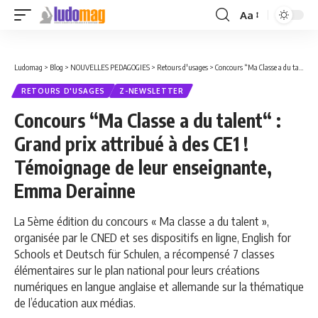
Aa
Font
Resizer
Ludomag
>
Blog
>
NOUVELLES PEDAGOGIES
>
Retours d'usages
>
Concours “Ma Classe a du talent“ : Grand prix attribué à des CE1 ! Témoignage de leur enseignante, Emma Derainne
RETOURS D'USAGES
Z-NEWSLETTER
Concours “Ma Classe a du talent“ :
Grand prix attribué à des CE1 !
Témoignage de leur enseignante,
Emma Derainne
La 5ème édition du concours « Ma classe a du talent »,
organisée par le CNED et ses dispositifs en ligne, English for
Schools et Deutsch für Schulen, a récompensé 7 classes
élémentaires sur le plan national pour leurs créations
numériques en langue anglaise et allemande sur la thématique
de l’éducation aux médias.