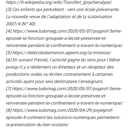
https://fr.wikipedia.org/wiki/Transfert_(psychanalyse)
[3]
Ces enfants qui perturbent : vers une école prévenante.
La nouvelle revue de l’adaptation et de la scolarisation
2007/4 (N° 40)
[4]
https://www.ludomag.com/2020/05/07/psyprof-5eme-
episode-la-fonction-groupale-a-lecole-preservee-et-
reinventee-pendant-le-confinement-a-travers-le-numerique/
[5]
https://delecolealamaison.ageem.org/la-tristesse/
[6]
En suivant Freinet, l’activité gagne du sens pour l’élève
puisqu’il y a réellement un émetteur et un récepteur des
productions orales ou écrites contrairement à certaines
activités ayant pour seul destinataire l’enseignant.
[7]
https://www.ludomag.com/2020/05/07/psyprof-5eme-
episode-la-fonction-groupale-a-lecole-preservee-et-
reinventee-pendant-le-confinement-a-travers-le-numerique/
[8]
https://www.ludomag.com/2020/04/29/psyetprof-
episode-4-comment-les-solutions-numeriques-permettent-
la-preservation-du-lien-scolaire/