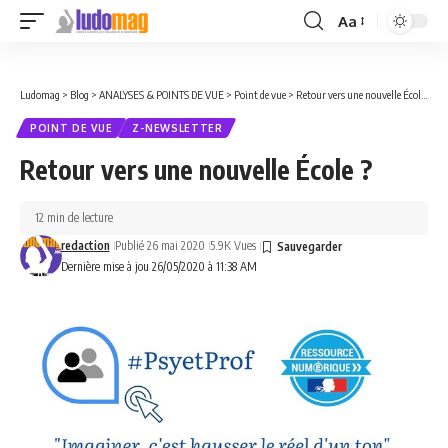
Aa
Font
Resizer
Ludomag
>
Blog
>
ANALYSES & POINTS DE VUE
>
Point de vue
>
Retour vers une nouvelle École ?
POINT DE VUE
Z-NEWSLETTER
Retour vers une nouvelle École ?
12 min de lecture
redaction
Publié 26 mai 2020
5.9K Vues
Dernière mise à jou 26/05/2020 à 11:38 AM