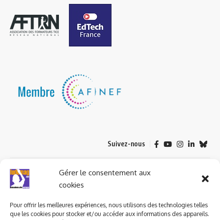
Suivez-nous
© 2023 ludomag.com édité et géré par WOOMEET SAS, powered by
Gérer le consentement aux
Wordpress.
cookies
Pour offrir les meilleures expériences, nous utilisons des technologies telles
que les cookies pour stocker et/ou accéder aux informations des appareils.