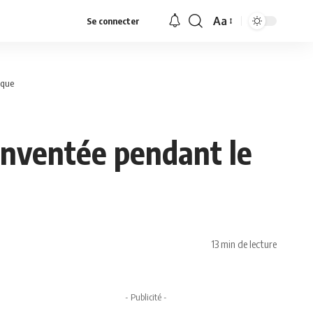
Aa
Se connecter
Font
Resizer
ique
éinventée pendant le
13 min de lecture
- Publicité -