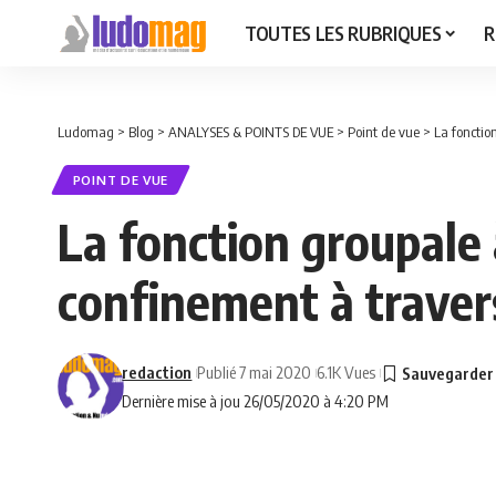
TOUTES LES RUBRIQUES
R
Ludomag
>
Blog
>
ANALYSES & POINTS DE VUE
>
Point de vue
>
La fonctio
POINT DE VUE
La fonction groupale 
confinement à traver
redaction
Publié 7 mai 2020
6.1K Vues
Dernière mise à jou 26/05/2020 à 4:20 PM