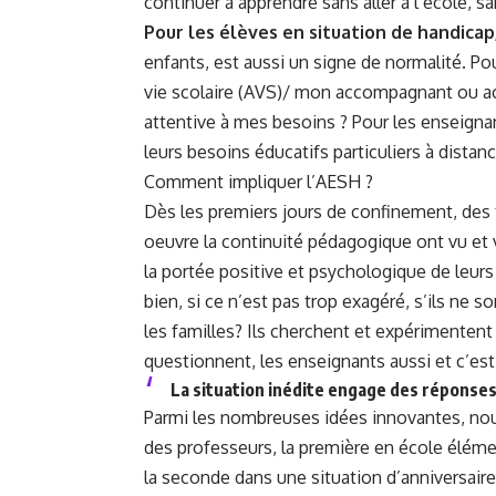
continuer à apprendre sans aller à l’école, s
Pour les élèves en situation de handicap
enfants, est aussi un signe de normalité. Pou
vie scolaire (AVS)/ mon accompagnant ou ac
attentive à mes besoins ? Pour les enseign
leurs besoins éducatifs particuliers à distan
Comment impliquer l’AESH ?
Dès les premiers jours de confinement, des 
oeuvre la continuité pédagogique ont vu et 
la portée positive et psychologique de leurs
bien, si ce n’est pas trop exagéré, s’ils ne s
les familles? Ils cherchent et expérimente
questionnent, les enseignants aussi et c’est
La situation inédite engage des réponses
Parmi les nombreuses idées innovantes, nou
des professeurs, la première en école éléme
la seconde dans une situation d’anniversaire