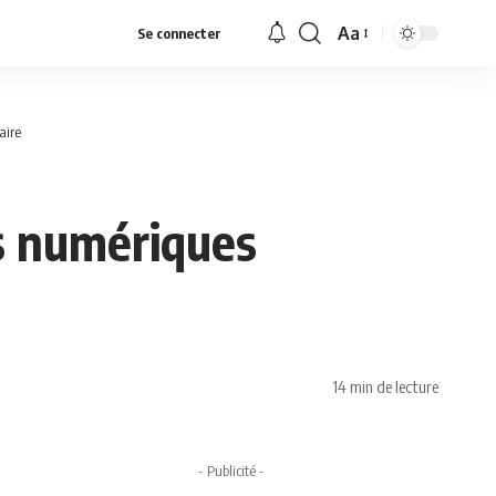
Aa
Se connecter
Font
Resizer
aire
s numériques
14 min de lecture
- Publicité -