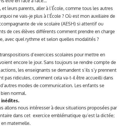
ans être en face à face…
,
et leurs parents, aller à l’École, comme tous les autres
rquoi ne vais-je plus à l’École ? Où est mon auxiliaire de
compagnante de vie scolaire (AESH) si attentif ou
ants de ces élèves différents comment prendre en charge
ce, avec quel rythme et selon quelles modalités ?
transpositions d’exercices scolaires pour mettre en
voient encore le jour. Sans toujours se rendre compte de
 actions, les enseignants se demandent s’ils s’y prennent
ont pas ridicules, comment cela va-t-il être accueilli dans
nt d’autres modes de communication. Les enfants se
 bien normal.
 inédites.
s allons nous intéresser à deux situations proposées par
ntaire dans cet exercice emblématique qu’est la dictée;
 en maternelle.