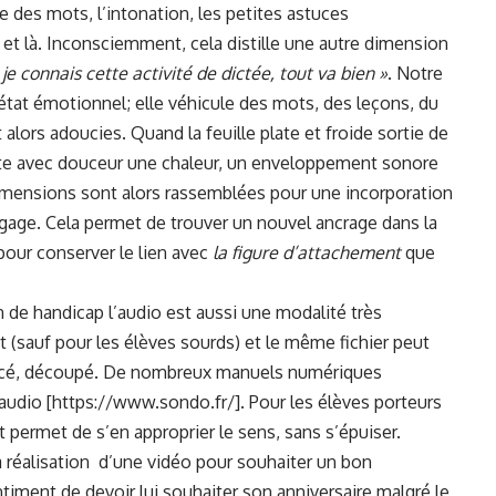
 des mots, l’intonation, les petites astuces
 et là. Inconsciemment, cela distille une autre dimension
je connais cette activité de dictée, tout va bien »
. Notre
tat émotionnel; elle véhicule des mots, des leçons, du
 alors adoucies. Quand la feuille plate et froide sortie de
joute avec douceur une chaleur, un enveloppement sonore
dimensions sont alors rassemblées pour une incorporation
ngage. Cela permet de trouver un nouvel ancrage dans la
 pour conserver le lien avec
la figure d’attachement
que
 de handicap l’audio est aussi une modalité très
rit (sauf pour les élèves sourds) et le même fichier peut
elancé, découpé. De nombreux manuels numériques
audio [https://www.sondo.fr/]. Pour les élèves porteurs
t permet de s’en approprier le sens, sans s’épuiser.
a réalisation d’une vidéo pour souhaiter un bon
ntiment de devoir lui souhaiter son anniversaire malgré le