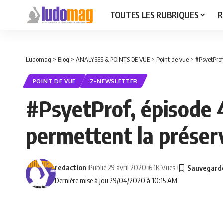
TOUTES LES RUBRIQUES
R
Ludomag
>
Blog
>
ANALYSES & POINTS DE VUE
>
Point de vue
>
#PsyetProf
POINT DE VUE
Z-NEWSLETTER
#PsyetProf, épisode 
permettent la préserv
redaction
Publié 29 avril 2020
6.1K Vues
Dernière mise à jou 29/04/2020 à 10:15 AM