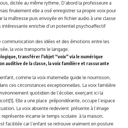
us, dictée au même rythme. D’abord la professeure a
ais finalement elle a osé enregistrer sa propre voix pour
par la maîtresse puis envoyée en fichier audio à une classe
 intéressante enrichie d’un potentiel psychoaffectif
 de communication des idées et des émotions entre les
sée, la voix transporte le langage.
logique, transférer l’objet “voix” via le numérique
n auditive de la classe, la voix familière et rassurante
enfant, comme la voix maternelle guide le nourrisson,
dans ces circonstances exceptionnelles. La voix familière
nvironnement quotidien de l’écolier, exerçant ici la
icott
[1]
. Elle a une place prépondérante, occupe l’espace
ituation. La voix absente redevient présente à l’image
 représente-incarne le temps scolaire à la maison.
est facilitée car l’enfant se retrouve vraiment en posture