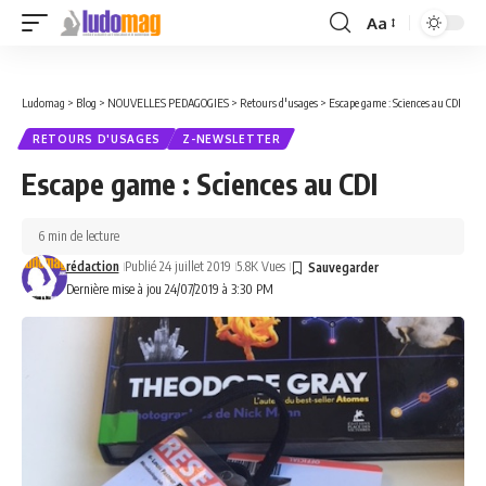
Aa
Font
Resizer
Ludomag
>
Blog
>
NOUVELLES PEDAGOGIES
>
Retours d'usages
>
Escape game : Sciences au CDI
RETOURS D'USAGES
Z-NEWSLETTER
Escape game : Sciences au CDI
6 min de lecture
rédaction
Publié 24 juillet 2019
5.8K Vues
Dernière mise à jou 24/07/2019 à 3:30 PM