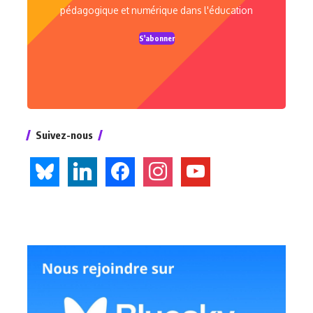
pédagogique et numérique dans l'éducation
S'abonner
Suivez-nous
bluesky
linkedin
facebook
instagram
youtube