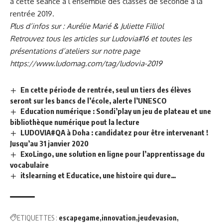
à cette séance à l’ensemble des classes de seconde à la
rentrée 2019.
Plus d’infos sur :
Aurélie Marié
&
Juliette Filliol
Retrouvez tous les articles sur Ludovia#16 et toutes les
présentations d’ateliers sur notre page
https://www.ludomag.com/tag/ludovia-2019
En cette période de rentrée, seul un tiers des élèves
seront sur les bancs de l’école, alerte l’UNESCO
Education numérique : Sondi’play un jeu de plateau et une
bibliothèque numérique pout la lecture
LUDOVIA#QA à Doha : candidatez pour être intervenant !
Jusqu’au 31 janvier 2020
ExoLingo, une solution en ligne pour l’apprentissage du
vocabulaire
itslearning et Educatice, une histoire qui dure…
ETIQUETTES :
escapegame
innovation
jeudevasion