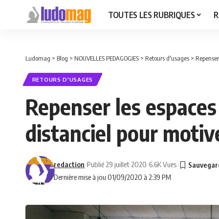
TOUTES LES RUBRIQUES
R
Ludomag
>
Blog
>
NOUVELLES PEDAGOGIES
>
Retours d'usages
>
Repenser 
RETOURS D'USAGES
Repenser les espaces 
distanciel pour motive
redaction
Publié 29 juillet 2020
6.6K Vues
Dernière mise à jou 01/09/2020 à 2:39 PM