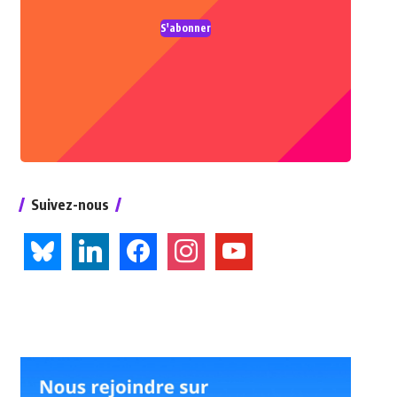
S'abonner
Suivez-nous
bluesky
linkedin
facebook
instagram
youtube