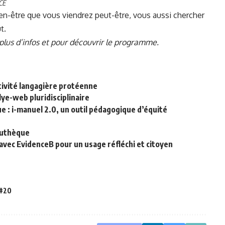
CE
ien-être que vous viendrez peut-être, vous aussi chercher
t.
lus d’infos
et pour découvrir le programme.
ctivité langagière protéenne
lye-web pluridisciplinaire
 : i-manuel 2.0, un outil pédagogique d’équité
Éduthèque
 avec EvidenceB pour un usage réfléchi et citoyen
#20