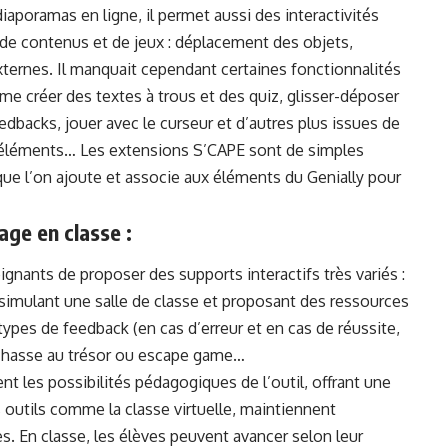
diaporamas en ligne, il permet aussi des interactivités
de contenus et de jeux : déplacement des objets,
xternes. Il manquait cependant certaines fonctionnalités
me créer des textes à trous et des quiz, glisser-déposer
edbacks, jouer avec le curseur et d’autres plus issues de
éléments… Les extensions S’CAPE sont de simples
que l’on ajoute et associe aux éléments du Genially pour
sage en classe
:
nants de proposer des supports interactifs très variés :
” simulant une salle de classe et proposant des ressources
types de feedback (en cas d’erreur et en cas de réussite,
 chasse au trésor ou escape game…
les possibilités pédagogiques de l’outil, offrant une
es outils comme la classe virtuelle, maintiennent
es. En classe, les élèves peuvent avancer selon leur