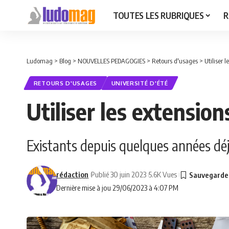
TOUTES LES RUBRIQUES
R
Ludomag
>
Blog
>
NOUVELLES PEDAGOGIES
>
Retours d'usages
>
Utiliser 
RETOURS D'USAGES
UNIVERSITÉ D'ÉTÉ
Utiliser les extensio
Existants depuis quelques années déj
rédaction
Publié 30 juin 2023
5.6K Vues
Dernière mise à jou 29/06/2023 à 4:07 PM