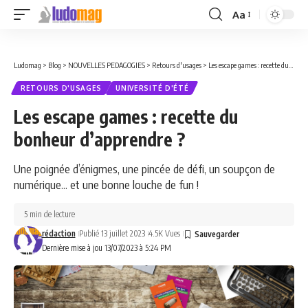
Aa
Font
Resizer
Ludomag
>
Blog
>
NOUVELLES PEDAGOGIES
>
Retours d'usages
>
Les escape games : recette du bonheur d’apprendre ?
RETOURS D'USAGES
UNIVERSITÉ D'ÉTÉ
Les escape games : recette du
bonheur d’apprendre ?
Une poignée d’énigmes, une pincée de défi, un soupçon de
numérique... et une bonne louche de fun !
5 min de lecture
rédaction
Publié 13 juillet 2023
4.5K Vues
Dernière mise à jou 13/07/2023 à 5:24 PM