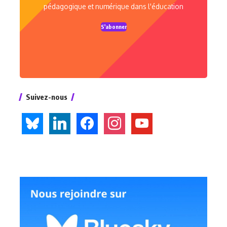
pédagogique et numérique dans l'éducation
S'abonner
Suivez-nous
bluesky
linkedin
facebook
instagram
youtube