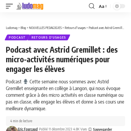
Aa
Font
Resizer
Ludomag
>
Blog
>
NOUVELLES PEDAGOGIES
>
Retours d'usages
>
Podcast avec Astrid Gremillet : des micro-activités numériques pour engager les élèves
PODCAST
RETOURS D'USAGES
Podcast avec Astrid Gremillet : des
micro-activités numériques pour
engager les élèves
Podcast
Cette semaine nous sommes avec Astrid
Gremillet enseignante en collège à Langon, qui nous évoque
comment grâce à des micro activités en classe numérique ou
pas en classe, elle engage les élèves et donne à ses cours une
meilleure dynamique.
4 min de lecture
Eric Fourcaud
Publié 11 décembre 2023
4.8K Vues