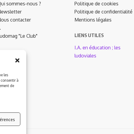
ui sommes-nous ?
Politique de cookies
ewsletter
Politique de confidentialité
ous contacter
Mentions légales
…
LIENS UTILES
udomag "Le Club"
I.A. en éducation ; les
ludoviales
ue les
 consentir à
tement de
férences