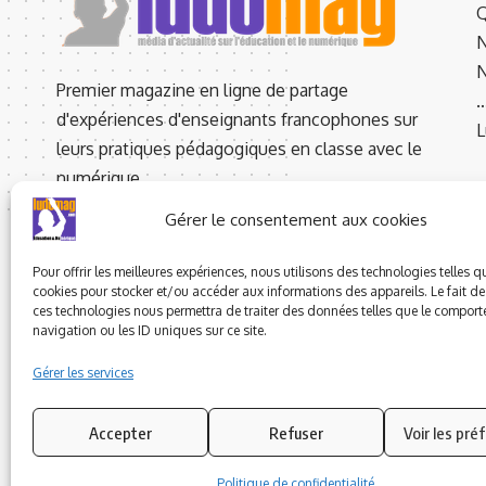
Q
N
N
Premier magazine en ligne de partage
d'expériences d'enseignants francophones sur
L
leurs pratiques pédagogiques en classe avec le
numérique.
SPL - N° CPPAP : 0523 W 93101
Gérer le consentement aux cookies
2 Bis A Rue de la Coume d’Or,
66760 LATOUR DE CAROL - FRANCE
Pour offrir les meilleures expériences, nous utilisons des technologies telles q
cookies pour stocker et/ou accéder aux informations des appareils. Le fait de
Rédaction : +33 01.83.62.94.53
ces technologies nous permettra de traiter des données telles que le compor
navigation ou les ID uniques sur ce site.
Gérer les services
Accepter
Refuser
Voir les pré
Politique de confidentialité