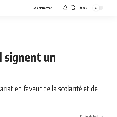
Aa
Se connecter
Font
Resizer
l signent un
riat en faveur de la scolarité et de
5 min de lecture