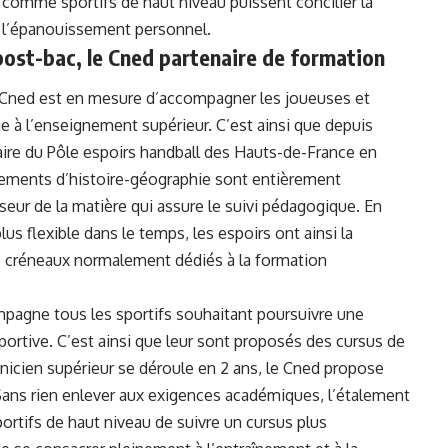
comme sportifs de haut niveau puissent concilier la
et l’épanouissement personnel.
post-bac, le Cned partenaire de formation
le Cned est en mesure d’accompagner les joueuses et
e à l’enseignement supérieur. C’est ainsi que depuis
laire du Pôle espoirs handball des Hauts-de-France en
nements d’histoire-géographie sont entièrement
seur de la matière qui assure le suivi pédagogique. En
us flexible dans le temps, les espoirs ont ainsi la
es créneaux normalement dédiés à la formation
mpagne tous les sportifs souhaitant poursuivre une
portive. C’est ainsi que leur sont proposés des cursus de
nicien supérieur se déroule en 2 ans, le Cned propose
Sans rien enlever aux exigences académiques, l’étalement
ortifs de haut niveau de suivre un cursus plus