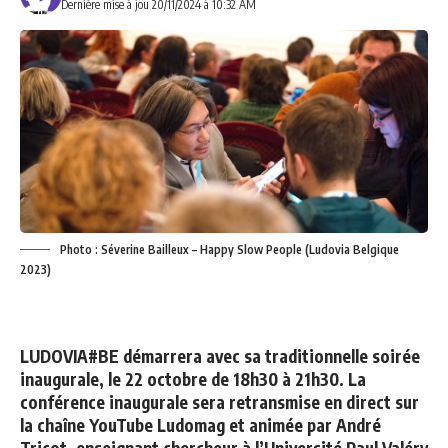
Dernière mise à jou 20/11/2024 à 10:32 AM
Photo : Séverine Bailleux – Happy Slow People (Ludovia Belgique
2023)
LUDOVIA#BE démarrera avec sa traditionnelle soirée
inaugurale, le 22 octobre de 18h30 à 21h30. La
conférence inaugurale sera retransmise
en direct sur
la chaîne YouTube Ludomag
et animée par
André
Tricot
, enseignant chercheur à l’Université Paul Valéry