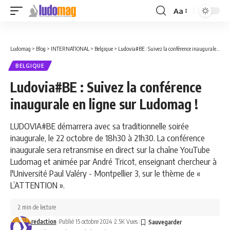
Aa
Font
Resizer
Ludomag
>
Blog
>
INTERNATIONAL
>
Belgique
>
Ludovia#BE : Suivez la conférence inaugurale en ligne sur Ludomag !
BELGIQUE
Ludovia#BE : Suivez la conférence
inaugurale en ligne sur Ludomag !
LUDOVIA#BE démarrera avec sa traditionnelle soirée
inaugurale, le 22 octobre de 18h30 à 21h30. La conférence
inaugurale sera retransmise en direct sur la chaîne YouTube
Ludomag et animée par André Tricot, enseignant chercheur à
l'Université Paul Valéry - Montpellier 3, sur le thème de «
L’ATTENTION ».
2 min de lecture
redaction
Publié 15 octobre 2024
2.5K Vues