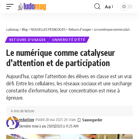
Aa
Font
Resizer
Ludomag
>
Blog
>
NOUVELLES PEDAGOGIES
>
Retours d'usages
>
Le numérique comme catalyseur d’attention et de participation
RETOURS D'USAGES
UNIVERSITÉ D'ÉTÉ
Le numérique comme catalyseur
d’attention et de participation
Aujourd’hui, capter l’attention des élèves en classe est un vrai
défi. Entre les cellulaires, les réseaux-sociaux et une surcharge
constante d’informations, leur concentration est mise à
épreuve.
4 min de lecture
redaction
Publié 28 mai 2025
2K Vues
Dernière mise à jou 21/05/2025 à 11:25 AM