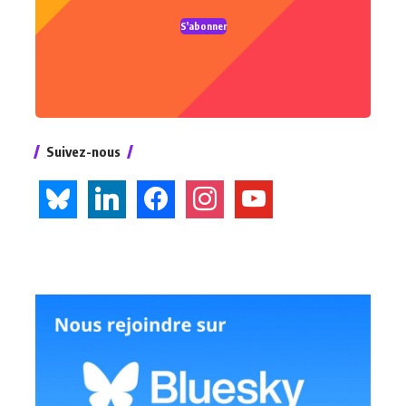
S'abonner
Suivez-nous
bluesky
linkedin
facebook
instagram
youtube