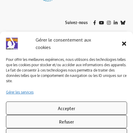
Suivez-nous
© 2023 ludomag.com édité et géré par WOOMEET SAS, powered by
Gérer le consentement aux
Wordpress.
cookies
Pour offrir les meilleures expériences, nous utilisons des technologies telles
que les cookies pour stocker et/ou accéder aux informations des appareils.
Le fait de consentir à ces technologies nous permettra de traiter des
données telles que le comportement de navigation ou les ID uniques sur ce
site.
Gérer les services
Accepter
Refuser