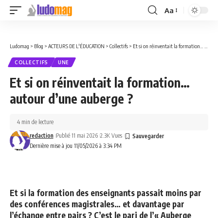
Aa
Font
Resizer
Ludomag
>
Blog
>
ACTEURS DE L'ÉDUCATION
>
Collectifs
>
Et si on réinventait la formation… autour d’une auberge ?
COLLECTIFS
UNE
Et si on réinventait la formation…
autour d’une auberge ?
4 min de lecture
redaction
Publié 11 mai 2026
2.3K Vues
Dernière mise à jou 11/05/2026 à 3:34 PM
Et si la formation des enseignants passait moins par
des conférences magistrales… et davantage par
l’échange entre pairs ? C’est le pari de l’« Auberge