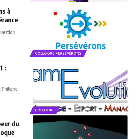
ns à
érance
question
COLLOQUE PERSÉVÉRONS
1 :
 Philippe
COLLOQUE
oeur du
lloque