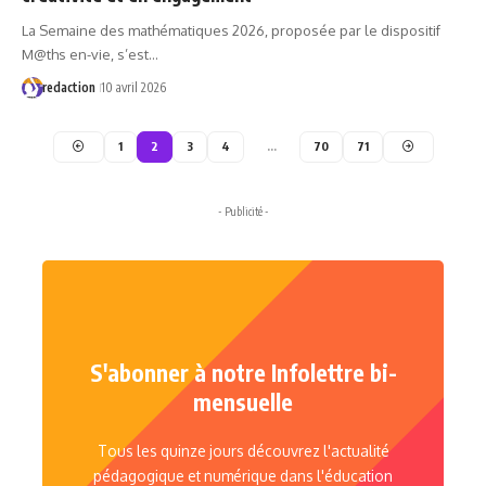
La Semaine des mathématiques 2026, proposée par le dispositif
M@ths en-vie, s’est…
redaction
10 avril 2026
1
2
3
4
…
70
71
- Publicité -
S'abonner à notre Infolettre bi-
mensuelle
Tous les quinze jours découvrez l'actualité
pédagogique et numérique dans l'éducation