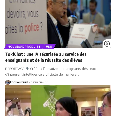
NOUVEAUX PRODUITS
UNE
TokiChat : une IA sécurisée au service des
enseignants et de la réussite des élèves
REPORTAGE
Créée à l’initiative d’enseignants désireux
d’intégrer l’intelligence artificielle de manière…
Eric Fourcaud
2 décembre 2025