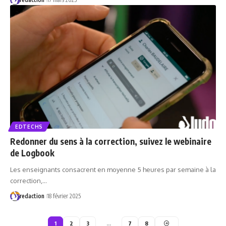
EDTECHS
Redonner du sens à la correction, suivez le webinaire
de Logbook
Les enseignants consacrent en moyenne 5 heures par semaine à la
correction,…
redaction
18 février 2025
1
2
3
…
7
8