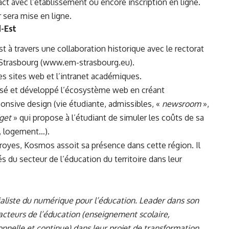
ct avec l’établissement ou encore inscription en ligne.
r sera mise en ligne.
d-Est
 à travers une collaboration historique avec le rectorat
Strasbourg (
www.em-strasbourg.eu
).
es sites web et l’intranet académiques.
sé et développé l’écosystème web en créant
sive design (vie étudiante, admissibles, «
newsroom
»,
get
» qui propose à l’étudiant de simuler les coûts de sa
as, logement…).
Troyes, Kosmos assoit sa présence dans cette région. Il
s du secteur de l’éducation du territoire dans leur
aliste du numérique pour l’éducation. Leader dans son
cteurs de l’éducation (enseignement scolaire,
nnelle et continue) dans leur projet de transformation