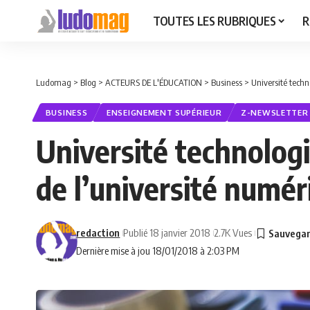
TOUTES LES RUBRIQUES
R
Ludomag
>
Blog
>
ACTEURS DE L'ÉDUCATION
>
Business
>
Université techn
BUSINESS
ENSEIGNEMENT SUPÉRIEUR
Z-NEWSLETTER
Université technologi
de l’université numér
redaction
Publié 18 janvier 2018
2.7K Vues
Dernière mise à jou 18/01/2018 à 2:03 PM