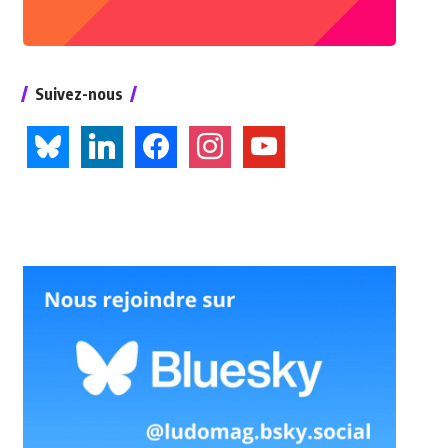
Suivez-nous
bluesky
linkedin
facebook
instagram
youtube