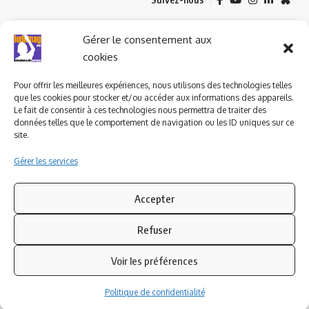
© 2023 ludomag.com édité et géré par WOOMEET SAS, powered by
Gérer le consentement aux
Wordpress.
cookies
Pour offrir les meilleures expériences, nous utilisons des technologies telles
que les cookies pour stocker et/ou accéder aux informations des appareils.
Le fait de consentir à ces technologies nous permettra de traiter des
données telles que le comportement de navigation ou les ID uniques sur ce
site.
Gérer les services
Accepter
Refuser
Voir les préférences
Politique de confidentialité