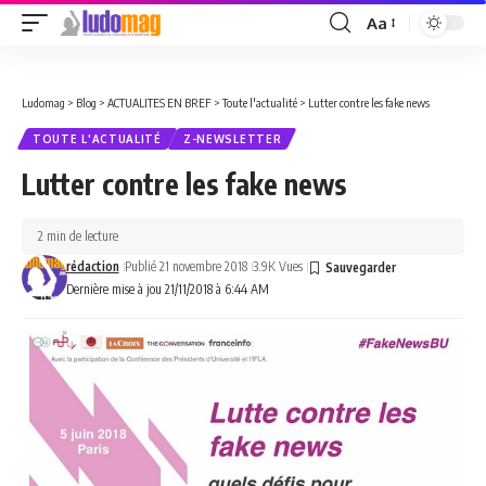
Aa
Font
Resizer
Ludomag
>
Blog
>
ACTUALITES EN BREF
>
Toute l'actualité
>
Lutter contre les fake news
TOUTE L'ACTUALITÉ
Z-NEWSLETTER
Lutter contre les fake news
2 min de lecture
rédaction
Publié 21 novembre 2018
3.9K Vues
Dernière mise à jou 21/11/2018 à 6:44 AM