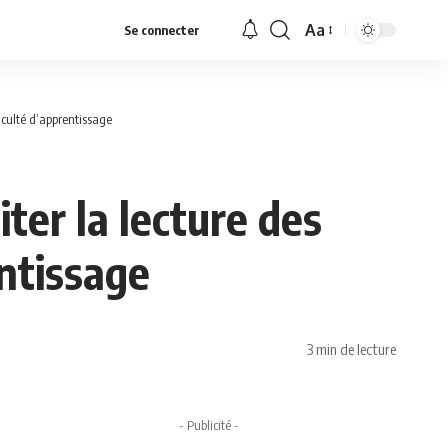
Aa
Se connecter
Font
Resizer
iculté d’apprentissage
ter la lecture des
entissage
3 min de lecture
- Publicité -