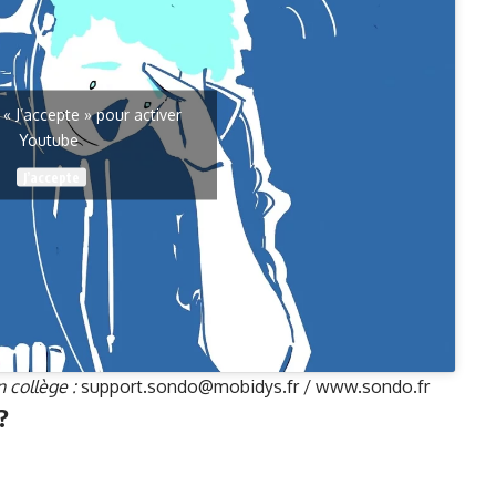
 « J’accepte » pour activer
Youtube
J’accepte
 collège :
support.sondo@mobidys.fr /
www.sondo.fr
?