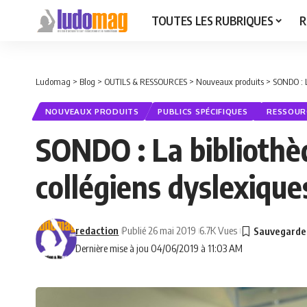
TOUTES LES RUBRIQUES
R
Ludomag
>
Blog
>
OUTILS & RESSOURCES
>
Nouveaux produits
>
SONDO : L
NOUVEAUX PRODUITS
PUBLICS SPÉCIFIQUES
RESSOUR
SONDO : La bibliothèq
collégiens dyslexique
redaction
Publié 26 mai 2019
6.7K Vues
Dernière mise à jou 04/06/2019 à 11:03 AM