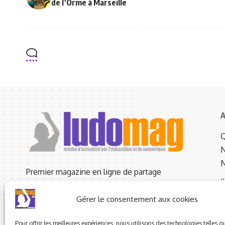
de l’Orme à Marseille
A
Q
N
N
Premier magazine en ligne de partage
d'expériences d'enseignants francophones sur
L
leurs pratiques pédagogiques en classe avec le
Gérer le consentement aux cookies
numérique.
Pour offrir les meilleures expériences, nous utilisons des technologies telles q