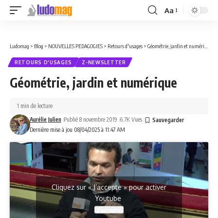
Aa
Font
Resizer
Ludomag
>
Blog
>
NOUVELLES PEDAGOGIES
>
Retours d'usages
>
Géométrie, jardin et numérique
RETOURS D'USAGES
Z-NEWSLETTER
Géométrie, jardin et numérique
1 min de lecture
Aurélie Julien
Publié 8 novembre 2019
6.7K Vues
Dernière mise à jou 08/04/2025 à 11:47 AM
Cliquez sur « J’accepte » pour activer
Youtube
J’accepte