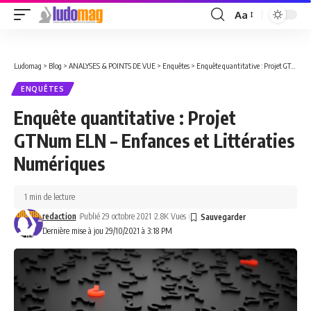
Aa
Font
Resizer
Ludomag
>
Blog
>
ANALYSES & POINTS DE VUE
>
Enquêtes
>
Enquête quantitative : Projet GTNum ELN – Enfances et Littératies Numériques
ENQUÊTES
Enquête quantitative : Projet
GTNum ELN – Enfances et Littératies
Numériques
1 min de lecture
redaction
Publié 29 octobre 2021
2.8K Vues
Dernière mise à jou 29/10/2021 à 3:18 PM