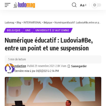
Aa
Font
Resizer
Ludomag
>
Blog
>
INTERNATIONAL
>
Belgique
>
Numérique éducatif : Ludovia#Be, entre un point et une suspension
BELGIQUE
UNE
UNIVERSITÉ D'AUTOMNE
Numérique éducatif : Ludovia#Be,
entre un point et une suspension
5 min de lecture
redaction
Publié 29 novembre 2021
2.8K Vues
Dernière mise à jou 06/12/2021 à 2:14 PM