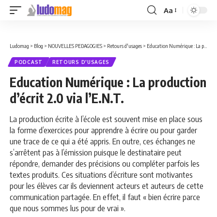
Aa
Font
Resizer
Ludomag
>
Blog
>
NOUVELLES PEDAGOGIES
>
Retours d'usages
>
Education Numérique : La production d’écrit 2.0 via l’E.N.T.
PODCAST
RETOURS D'USAGES
Education Numérique : La production
d’écrit 2.0 via l’E.N.T.
La production écrite à l’école est souvent mise en place sous
la forme d’exercices pour apprendre à écrire ou pour garder
une trace de ce qui a été appris. En outre, ces échanges ne
s’arrêtent pas à l’émission puisque le destinataire peut
répondre, demander des précisions ou compléter parfois les
textes produits. Ces situations d’écriture sont motivantes
pour les élèves car ils deviennent acteurs et auteurs de cette
communication partagée. En effet, il faut « bien écrire parce
que nous sommes lus pour de vrai ».