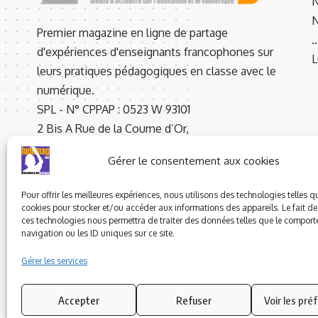
N
N
Premier magazine en ligne de partage
d'expériences d'enseignants francophones sur
L
leurs pratiques pédagogiques en classe avec le
numérique.
SPL - N° CPPAP : 0523 W 93101
2 Bis A Rue de la Coume d’Or,
66760 LATOUR DE CAROL - FRANCE
Gérer le consentement aux cookies
Rédaction : +33 01.83.62.94.53
Pour offrir les meilleures expériences, nous utilisons des technologies telles q
cookies pour stocker et/ou accéder aux informations des appareils. Le fait de
ces technologies nous permettra de traiter des données telles que le compor
navigation ou les ID uniques sur ce site.
Gérer les services
© 2023 ludomag.com édité et géré par WOOMEET SAS, powered 
Accepter
Refuser
Voir les pré