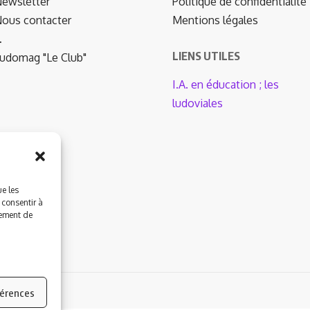
ewsletter
Politique de confidentialité
ous contacter
Mentions légales
…
LIENS UTILES
udomag "Le Club"
I.A. en éducation ; les
ludoviales
ue les
 consentir à
tement de
by Wordpress.
férences