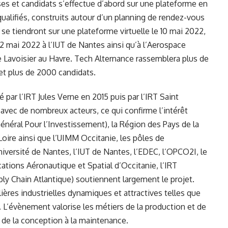
ises et candidats s’effectue d’abord sur une plateforme en
 qualifiés, construits autour d’un planning de rendez-vous
 se tiendront sur une plateforme virtuelle le 10 mai 2022,
12 mai 2022 à l’IUT de Nantes ainsi qu’à l’Aerospace
 Lavoisier au Havre. Tech Alternance rassemblera plus de
 et plus de 2000 candidats.
́ par l’IRT Jules Verne en 2015 puis par l’IRT Saint
 avec de nombreux acteurs, ce qui confirme l’intérêt
énéral Pour l’Investissement), la Région des Pays de la
oire ainsi que l’UIMM Occitanie, les pôles de
niversité de Nantes, l’IUT de Nantes, l’EDEC, l’OPCO2I, le
ations Aéronautique et Spatial d’Occitanie, l’IRT
ly Chain Atlantique) soutiennent largement le projet.
filières industrielles dynamiques et attractives telles que
. L’évènement valorise les métiers de la production et de
x, de la conception à la maintenance.