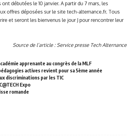
nt débutées le 10 janvier. A partir du 7 mars, les
x offres déposées sur le site
tech-alternance.fr
. Tous
scrire et seront les bienvenus le jour J pour rencontrer leur
Source de l’article : Service presse Tech Alternance
d’académie apprenante au congrès de la MLF
pédagogies actives revient pour sa 5ème année
ux discriminations par les TIC
DUC@TECH Expo
uisse romande
e