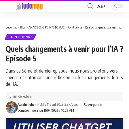
Aa
Font
Resizer
Ludomag
>
Blog
>
ANALYSES & POINTS DE VUE
>
Point de vue
>
Quels changements à venir pour l’IA ? Episode 5
POINT DE VUE
Quels changements à venir pour l’IA ?
Episode 5
Dans ce 5ème et dernier épisode, nous nous projetons vers
l’avenir et entamons une réflexion sur les changements futurs
de l’IA.
2 min de lecture
Aurélie Julien
Publié 11 avril 2023
3.9K Vues
Dernière mise à jou 11/04/2023 à 10:29 AM