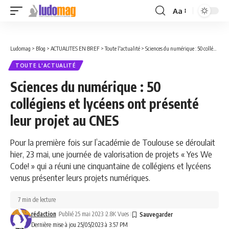
Aa
Font
Resizer
Ludomag
>
Blog
>
ACTUALITES EN BREF
>
Toute l'actualité
>
Sciences du numérique : 50 collégiens et lycéens ont présenté leur projet au CNES
TOUTE L'ACTUALITÉ
Sciences du numérique : 50
collégiens et lycéens ont présenté
leur projet au CNES
Pour la première fois sur l’académie de Toulouse se déroulait
hier, 23 mai, une journée de valorisation de projets « Yes We
Code! » qui a réuni une cinquantaine de collégiens et lycéens
venus présenter leurs projets numériques.
7 min de lecture
rédaction
Publié 25 mai 2023
2.8K Vues
Dernière mise à jou 25/05/2023 à 3:57 PM