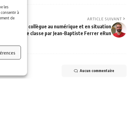
ue les
 consentir à
tement de
ARTICLE SUIVANT
Former un collègue au numérique et en situation
de classe par Jean-Baptiste Ferrer eRun
férences
Aucun commentaire
 PROPOS DE NOUS
INFORMATIONS LÉGALES
ui sommes-nous ?
Politique de cookies
ewsletter
Politique de confidentialité
ous contacter
Mentions légales