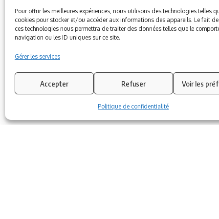
Pour offrir les meilleures expériences, nous utilisons des technologies telles q
cookies pour stocker et/ou accéder aux informations des appareils. Le fait de
ces technologies nous permettra de traiter des données telles que le compor
ARTICLE PRÉCÉDENT
navigation ou les ID uniques sur ce site.
En quoi la stratégie du numérique éducatif va
impacter ma classe, podcast avec Audran Le
Gérer les services
Baron DNE
Accepter
Refuser
Voir les pré
Politique de confidentialité
A
Q
N
N