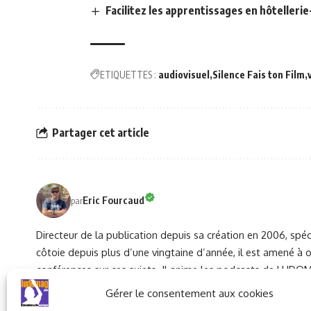
Facilitez les apprentissages en hôteller
ETIQUETTES :
audiovisuel
Silence Fais ton Film
Partager cet article
Eric Fourcaud
par
Directeur de la publication depuis sa création en 2006, spéc
côtoie depuis plus d’une vingtaine d’année, il est amené à 
conférences sur ces sujets. Il anime les podcasts de LUDOMA
développement et des partenariats.
Gérer le consentement aux cookies