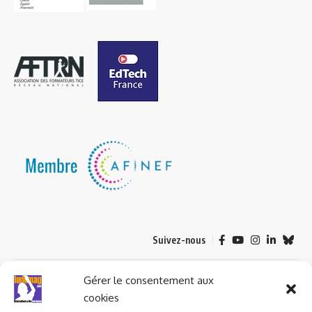
Suivez-nous
© 2023 ludomag.com édité et géré par WOOMEET SAS, powered by
Gérer le consentement aux
Wordpress.
cookies