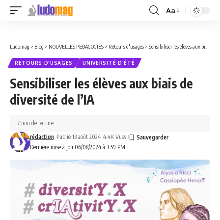
Aa
Font
Resizer
Ludomag
>
Blog
>
NOUVELLES PEDAGOGIES
>
Retours d'usages
>
Sensibiliser les élèves aux biais de diversité de l’IA
RETOURS D'USAGES
UNIVERSITÉ D'ÉTÉ
Sensibiliser les élèves aux biais de
diversité de l’IA
7 min de lecture
rédaction
Publié 13 août 2024
4.4K Vues
Dernière mise à jou 06/08/2024 à 3:59 PM