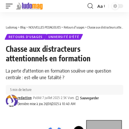
Aa
Font
Resizer
Ludomag
>
Blog
>
NOUVELLES PEDAGOGIES
>
Retours d'usages
>
Chasse aux distracteurs attentionnels en formation
RETOURS D'USAGES
UNIVERSITÉ D'ÉTÉ
Chasse aux distracteurs
attentionnels en formation
La perte d'attention en formation soulève une question
centrale : est-elle une fatalité ?
5 min de lecture
redaction
Publié 7 juillet 2025
2.5K Vues
Dernière mise à jou 26/06/2025 à 10:40 AM