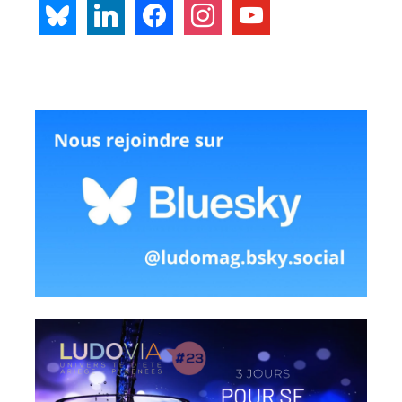
bluesky
linkedin
facebook
instagram
youtube