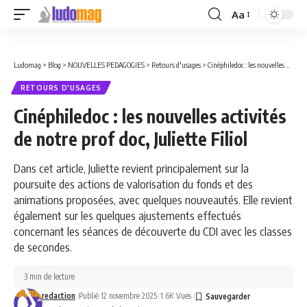
Aa
Font
Resizer
Ludomag
>
Blog
>
NOUVELLES PEDAGOGIES
>
Retours d'usages
>
Cinéphiledoc : les nouvelles activités de notre prof doc, Juliette Filiol
RETOURS D'USAGES
Cinéphiledoc : les nouvelles activités
de notre prof doc, Juliette Filiol
Dans cet article, Juliette revient principalement sur la
poursuite des actions de valorisation du fonds et des
animations proposées, avec quelques nouveautés. Elle revient
également sur les quelques ajustements effectués
concernant les séances de découverte du CDI avec les classes
de secondes.
3 min de lecture
redaction
Publié 12 novembre 2025
1.6K Vues