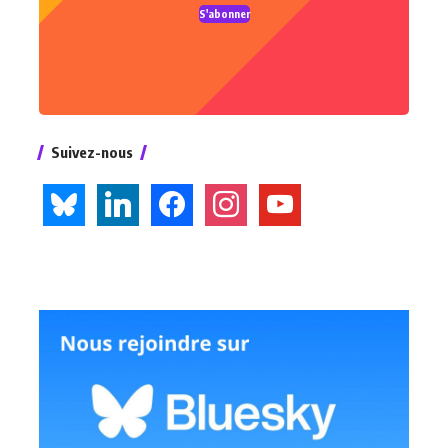
S'abonner
Suivez-nous
bluesky
linkedin
facebook
instagram
youtube