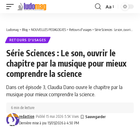
Aa
Font
Resizer
Ludomag
>
Blog
>
NOUVELLES PEDAGOGIES
>
Retours d'usages
>
Série Sciences : Le son, ouvrir le chapitre par la musique pour mieux comprendre la science
RETOURS D'USAGES
Série Sciences : Le son, ouvrir le
chapitre par la musique pour mieux
comprendre la science
Dans cet épisode 3, Claudia Dano ouvre le chapitre par la
musique pour mieux comprendre la science.
6 min de lecture
redaction
Publié 15 mai 2026
5.5K Vues
Dernière mise à jou 15/05/2026 à 4:50 PM