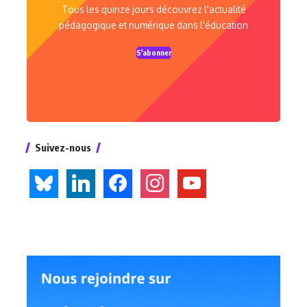
Tous les quinze jours découvrez l'actualité
pédagogique et numérique dans l'éducation
S'abonner
Suivez-nous
bluesky
linkedin
facebook
instagram
youtube