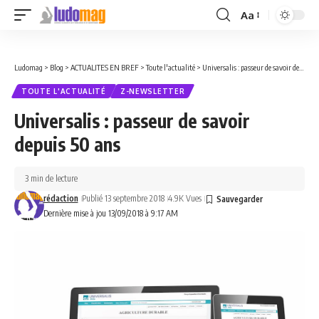
Aa
Font
Resizer
Ludomag
>
Blog
>
ACTUALITES EN BREF
>
Toute l'actualité
>
Universalis : passeur de savoir depuis 50 ans
TOUTE L'ACTUALITÉ
Z-NEWSLETTER
Universalis : passeur de savoir
depuis 50 ans
3 min de lecture
rédaction
Publié 13 septembre 2018
4.9K Vues
Dernière mise à jou 13/09/2018 à 9:17 AM