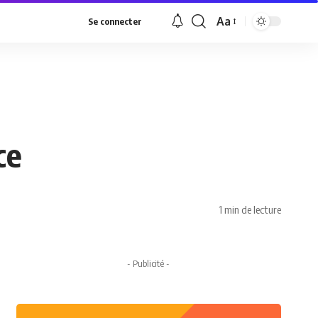
Aa
Se connecter
Font
Resizer
ce
1 min de lecture
- Publicité -