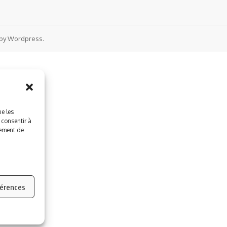
by Wordpress.
ue les
 consentir à
tement de
férences