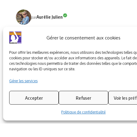
Aurélie Julien
par
Rédactrice Ludovia magazine et chef de projet LUDOVIA, Univ
Gérer le consentement aux cookies
de vidéos sur tout ce qui touche au numérique éducatif.
Pour offrir les meilleures expériences, nous utilisons des technologies telles q
cookies pour stocker et/ou accéder aux informations des appareils. Le fait de
ces technologies nous permettra de traiter des données telles que le compor
ARTICLE PRÉCÉDENT
navigation ou les ID uniques sur ce site.
Numérique dans les écoles : les enjeux dans le
Gérer les services
rural
Accepter
Refuser
Voir les pré
Politique de confidentialité