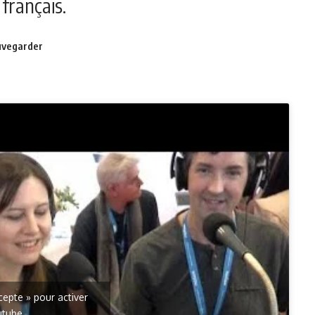
français.
ccepte » pour activer
utube