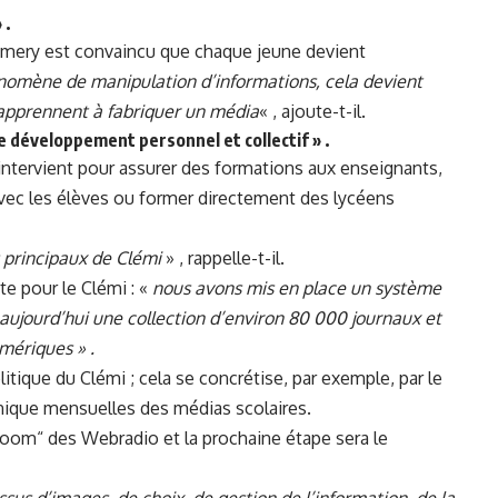
 .
amery est convaincu que chaque jeune devient
nomène de manipulation d’informations, cela devient
apprennent à fabriquer un média
« , ajoute-t-il.
de développement personnel et collectif » .
 intervient pour assurer des formations aux enseignants,
 avec les élèves ou former directement des lycéens
principaux de Clémi
» , rappelle-t-il.
te pour le Clémi : «
nous avons mis en place un système
aujourd’hui une collection d’environ 80 000 journaux et
ériques » .
olitique du Clémi ; cela se concrétise, par exemple,
par le
nique mensuelles des médias scolaires.
boom“ des Webradio et la prochaine étape sera le
ssus d’images, de choix, de gestion de l’information, de la