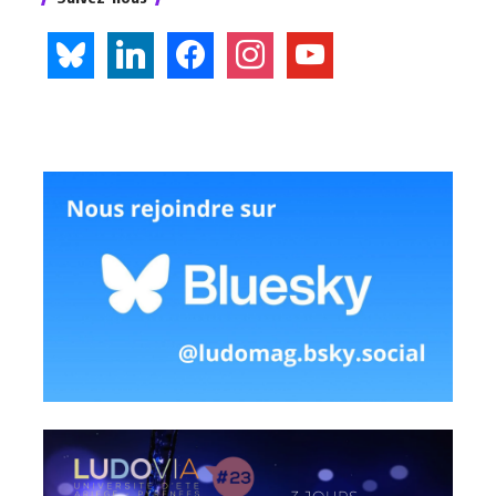
bluesky
linkedin
facebook
instagram
youtube