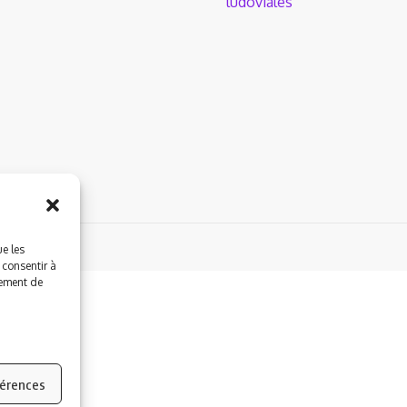
ludoviales
by Wordpress.
ue les
 consentir à
tement de
férences