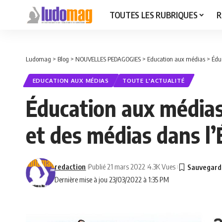
TOUTES LES RUBRIQUES
R
Ludomag
>
Blog
>
NOUVELLES PEDAGOGIES
>
Education aux médias
>
Édu
EDUCATION AUX MÉDIAS
TOUTE L'ACTUALITÉ
Éducation aux médias
et des médias dans l’
redaction
Publié 21 mars 2022
4.3K Vues
Dernière mise à jou 23/03/2022 à 1:35 PM