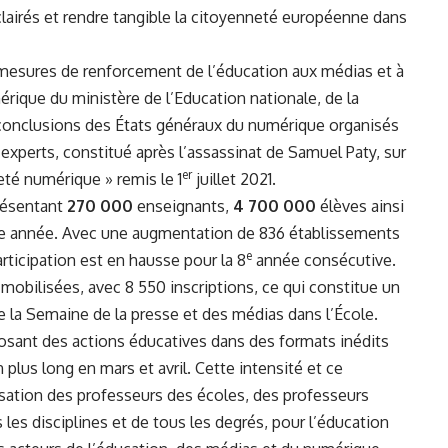
clairés et rendre tangible la citoyenneté européenne dans
s mesures de renforcement de l’éducation aux médias et à
érique du ministère de l’Education nationale, de la
onclusions des États généraux du numérique organisés
’experts, constitué après l’assassinat de Samuel Paty, sur
er
eté numérique » remis le 1
juillet 2021.
présentant
270 000
enseignants,
4 700 000
élèves ainsi
te année. Avec une augmentation de
836
établissements
e
articipation est en hausse pour la 8
année consécutive.
mobilisées, avec 8 550 inscriptions, ce qui constitue un
de la Semaine de la presse et des médias dans l’École.
osant des actions éducatives dans des formats inédits
lus long en mars et avril. Cette intensité et ce
ation des professeurs des écoles, des professeurs
es disciplines et de tous les degrés, pour l’éducation