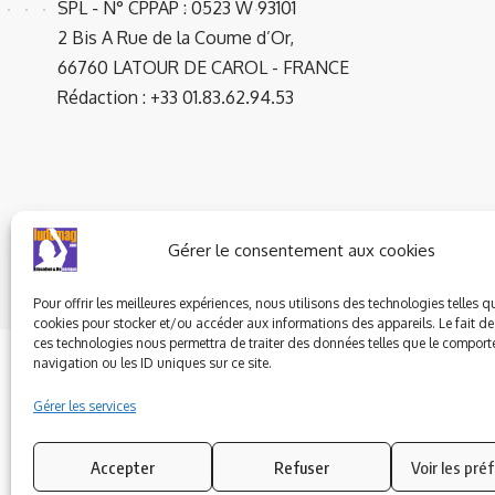
SPL - N° CPPAP : 0523 W 93101
2 Bis A Rue de la Coume d’Or,
66760 LATOUR DE CAROL - FRANCE
Rédaction : +33 01.83.62.94.53
Gérer le consentement aux cookies
© 2023 ludomag.com édité et géré par WOOMEET SAS, powered 
Pour offrir les meilleures expériences, nous utilisons des technologies telles q
cookies pour stocker et/ou accéder aux informations des appareils. Le fait de
ces technologies nous permettra de traiter des données telles que le compor
navigation ou les ID uniques sur ce site.
Gérer les services
Accepter
Refuser
Voir les pré